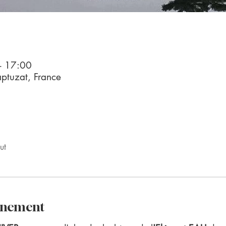
– 17:00
tuzat, France
ut
vénement