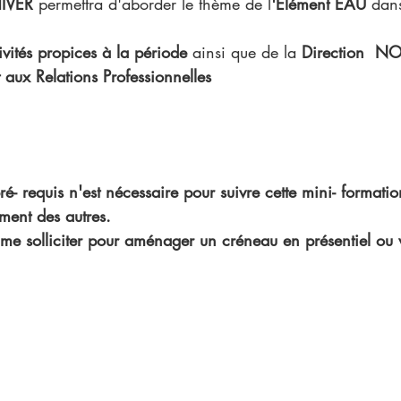
HIVER 
permettra d'aborder le thème de l
'Elément EAU 
dans
ivités propices à la période 
ainsi que de la 
Direction  N
t aux Relations Professionnelles
é- requis n'est nécessaire pour suivre cette mini- formation
ment des autres.
 me solliciter pour aménager un créneau en présentiel ou v