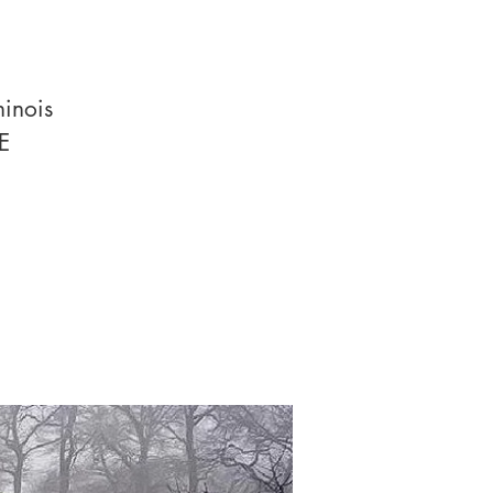
inois
E