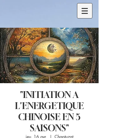
"INITIATION A
L'ENERGETIQUE
CHINOISE EN 5
SAISONS"
jeu. 16 avr.
  |  
Chaptuzat