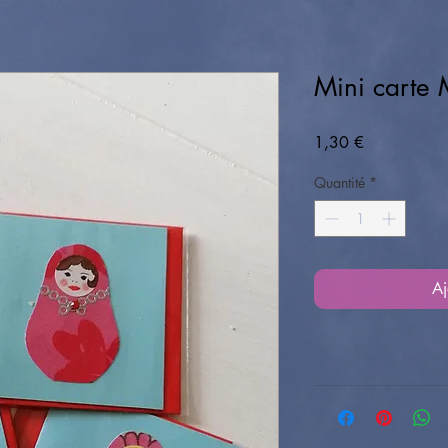
Mini carte 
Prix
1,30 €
Quantité
*
Aj