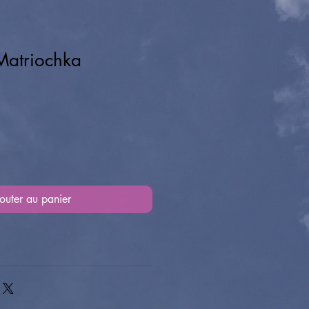
Matriochka
outer au panier