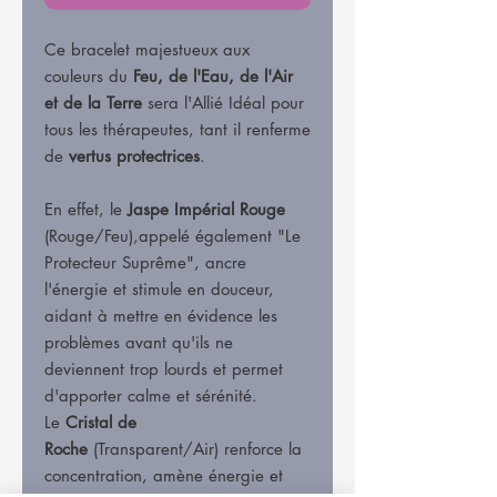
Ce bracelet majestueux aux
couleurs du
Feu, de l'Eau, de l'Air
et de la Terre
sera l'Allié Idéal pour
tous les thérapeutes, tant il renferme
de
vertus protectrices
.
En effet, le
Jaspe Impérial Rouge
(Rouge/Feu),appelé également "Le
Protecteur Suprême", ancre
l'énergie et stimule en douceur,
aidant à mettre en évidence les
problèmes avant qu'ils ne
deviennent trop lourds et permet
d'apporter calme et sérénité.
Le
Cristal de
Roche
(Transparent/Air) renforce la
concentration, amène énergie et