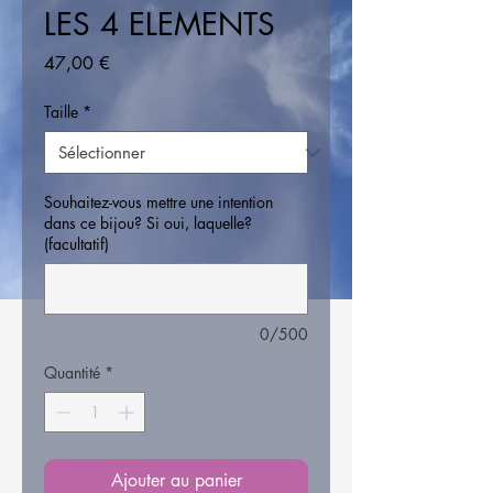
LES 4 ELEMENTS
Prix
47,00 €
Taille
*
Souhaitez-vous mettre une intention
dans ce bijou? Si oui, laquelle?
(facultatif)
0/500
Quantité
*
Ajouter au panier