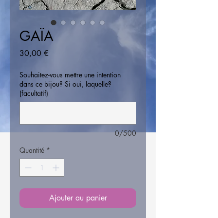
GAÏA
Prix
30,00 €
Souhaitez-vous mettre une intention
dans ce bijou? Si oui, laquelle?
(facultatif)
0/500
Quantité
*
Ajouter au panier