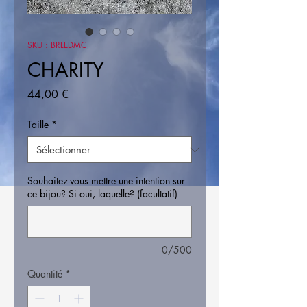
SKU : BRLEDMC
CHARITY
Prix
44,00 €
Taille
*
Souhaitez-vous mettre une intention sur
ce bijou? Si oui, laquelle? (facultatif)
0/500
Quantité
*