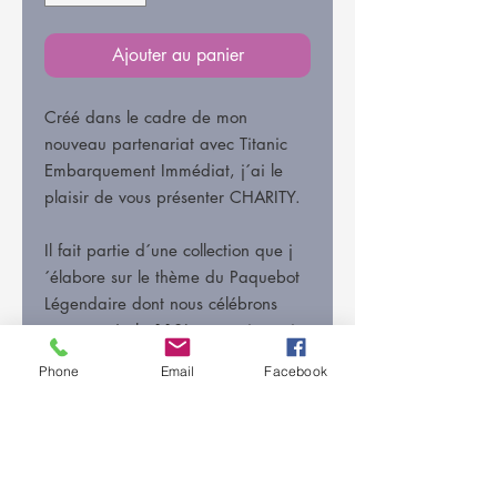
Ajouter au panier
Créé dans le cadre de mon
nouveau partenariat avec Titanic
Embarquement Immédiat, j´ai le
plaisir de vous présenter CHARITY.
Il fait partie d´une collection que j
´élabore sur le thème du Paquebot
Légendaire dont nous célébrons
cette année le 110ème anniversaire
de la disparition.
Phone
Email
Facebook
Ce bracelet en GRENAT (passion)
célèbre l´Amour et l´Altruisme, le
cœur ouvert aux autres, avec un
rappel à l´Eau, à travers la