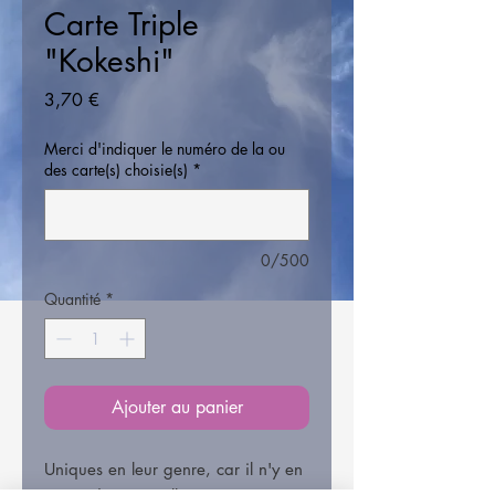
Carte Triple
"Kokeshi"
Prix
3,70 €
Merci d'indiquer le numéro de la ou
des carte(s) choisie(s)
*
0/500
Quantité
*
Ajouter au panier
Uniques en leur genre, car il n'y en