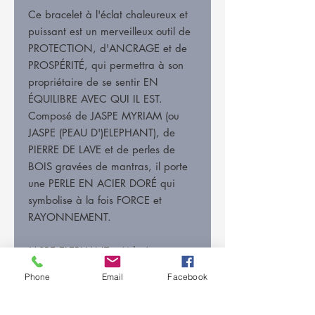
Ce bracelet à l'éclat chaleureux et
puissant est un merveilleux outil de
PROTECTION, d'ANCRAGE et de
PROSPÉRITÉ, qui permettra à son
propriétaire de se sentir EN
ÉQUILIBRE AVEC QUI IL EST.
Composé de JASPE MYRIAM (ou
JASPE (PEAU D')ELEPHANT), de
PIERRE DE LAVE et de perles de
BOIS gravées de mantras, il porte
une PERLE EN ACIER DORÉ qui
symbolise à la fois FORCE et
RAYONNEMENT.
JASPE ELEPHANT : Aide à
l'ancrage, à la protection contre les
Phone
Email
Facebook
énergies négatives et l'équilibre.
Aide à transformer des situations