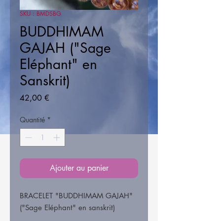
SKU : BMDSBG
BUDDHIMAM
GAJAH ("Sage
Eléphant" en
Sanskrit)
Prix
42,00 €
Quantité
*
Ajouter au panier
BRACELET "BUDDHIMAM GAJAH"
("Sage Eléphant" en sanskrit)