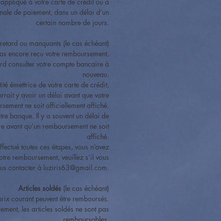
ppliqué à votre carte de crédit ou à
nale de paiement, dans un délai d’un
certain nombre de jours.
etard ou manquants (le cas échéant)
pas encore reçu votre remboursement,
ord consulter votre compte bancaire à
nouveau.
tité émettrice de votre carte de crédit,
urrait y avoir un délai avant que votre
sement ne soit officiellement affiché.
tre banque. Il y a souvent un délai de
re avant qu’un remboursement ne soit
affiché.
ffectué toutes ces étapes, vous n’avez
otre remboursement, veuillez s’il vous
ous contacter à luziris63@gmail.com.
Articles soldés
(le cas échéant)
 prix courant peuvent être remboursés.
ment, les articles soldés ne sont pas
remboursables.