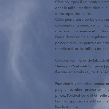
C'est pourquoi il est particulièr
dans le milieu médical ainsi que t
à s’occuper des autres.
Cette pierre absorbe les ondes né
comprendre, à mieux voir , mieux
guérison sur soi-même et sur les 
Pierre déstressante et régulatric
possède aussi un pouvoir de prote
ralentissant les tourbillons de pe
Composition :Perles de labradorit
Sterling 925 et métal argenté (gar
Il existe en 4 tailles S, M, L ou XL
Pour choisir votre taille, prenez 
poignet, ou alors, prenez un fil, 
pincez l'endroit où le fil est suffis
Ensuite, apposez votre fil sur un
l'endroit pincé..