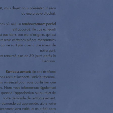
ur
, vous devez nous présenter un reçu
ou une preuve d’achat.
tions où seul un
remboursement partiel
est accordé: (le cas échéant)
est pas dans son état d’origine, qui est
ésente certaines pièces manquantes
 qui ne sont pas dues à une erreur de
notre part.
 est retourné plus de 30 jours après la
livraison.
Remboursements
(le cas échéant)
ns reçu et inspecté l’article retourné,
ns un e-mail pour vous confirmer que
eçu. Nous vous informerons également
 quant à l’approbation ou au rejet de
votre demande de remboursement.
e demande est approuvée, alors votre
rsement sera traité, et un crédit sera