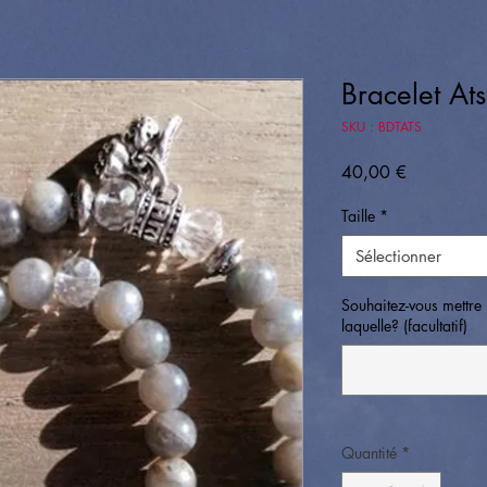
Bracelet At
SKU : BDTATS
Prix
40,00 €
Taille
*
Sélectionner
Souhaitez-vous mettre 
laquelle? (facultatif)
Quantité
*