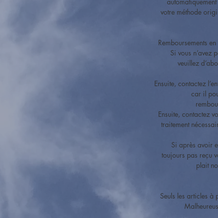
automatiquement a
votre méthode origi
Remboursements en r
Si vous n’avez 
veuillez d’ab
Ensuite, contactez l’en
car il po
rembour
Ensuite, contactez vo
traitement nécessai
Si après avoir e
toujours pas reçu v
plait n
Seuls les articles à
Malheureuse