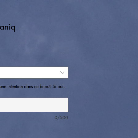
saniq
une intention dans ce bijou? Si oui,
0/500