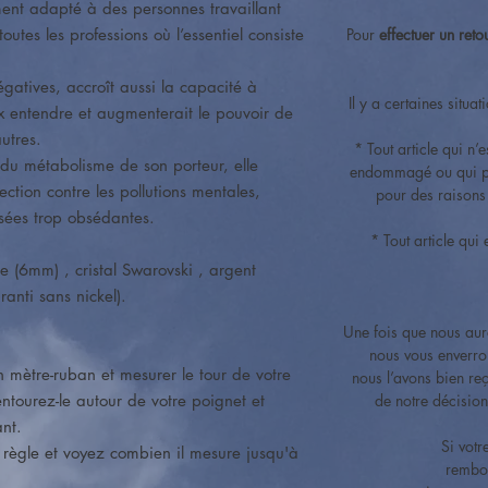
ement adapté à des personnes travaillant
outes les professions où l’essentiel consiste
Pour
effectuer un reto
gatives, accroît aussi la capacité à
Il y a certaines situa
 entendre et augmenterait le pouvoir de
autres.
* Tout article qui n’
e du métabolisme de son porteur, elle
endommagé ou qui pr
ction contre les pollutions mentales,
pour des raisons
nsées trop obsédantes.
* Tout article qui
e (6mm) , cristal Swarovski , argent
anti sans nickel).
Une fois que nous auro
nous vous enverro
un mètre-ruban et mesurer le tour de votre
nous l’avons bien r
entourez-le autour de votre poignet et
de notre décision
ant.
Si votr
e règle et voyez combien il mesure jusqu'à
rembou