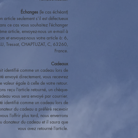
Échanges
(le cas échéant)
article seulement s’il est défectueux
ns ce cas vous souhaitez l’échanger
ême article, envoyez-nous un e-mail à
m et envoyez-nous votre article à: 6,
, Tressat, CHAPTUZAT, C, 63260,
France.
Cadeaux
était identifié comme un cadeau lors de
a été envoyé directement, vous recevrez
 valeur égale à celle de votre retour.
ns reçu l’article retourné, un chèque-
adeau vous sera envoyé par courrier.
 été identifié comme un cadeau lors de
 donateur du cadeau a préféré recevoir
vous l’offrir plus tard, nous enverrons
 donateur du cadeau et il saura que
vous avez retourné l’article.