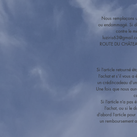
Nous remplaçons un 
ou endommagé. Si da
contre le m
luziris63@gmail.co
ROUTE DU CHÂTEAU
Si l’article retourné 
l’achat et s’il vous 
un crédit-cadeau d’une
Une fois que nous auro
c
Si l’article n’a pas
l’achat, ou si le
d’abord l’article pour 
un remboursement au