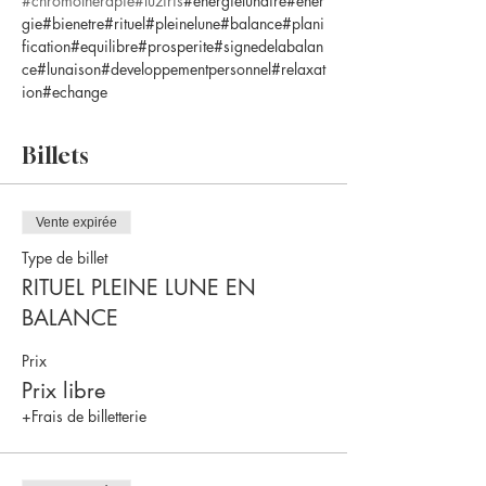
#chromotherapie
#luziris
#energielunaire#ener
gie#bienetre#rituel#pleinelune#balance#plani
fication#equilibre#prosperite#signedelabalan
ce#lunaison#developpementpersonnel#relaxat
ion#echange
Billets
Vente expirée
Type de billet
RITUEL PLEINE LUNE EN
BALANCE
Prix
Prix libre
+Frais de billetterie