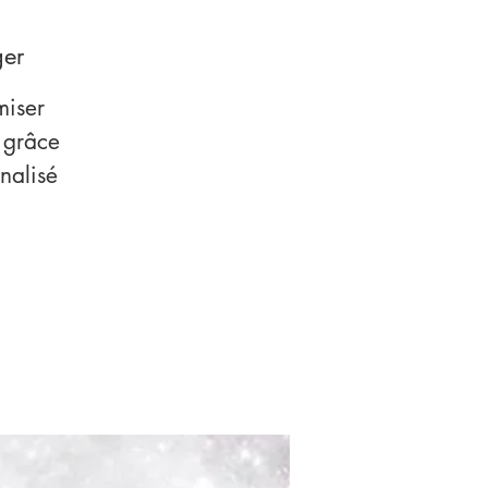
ger
miser
, grâce
nnalisé