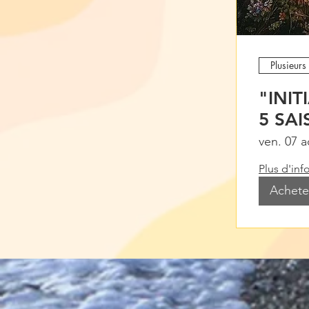
Plusieurs
"INI
5 SA
ven. 07 a
Plus d'inf
Acheter