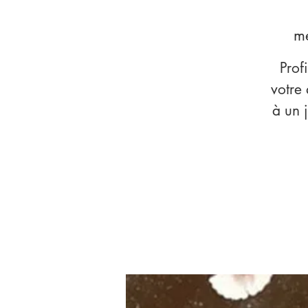
me
Prof
votre 
à un j