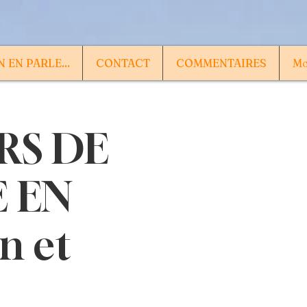
 EN PARLE...
CONTACT
COMMENTAIRES
Mo
RS DE
E EN
n et