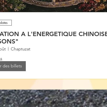
 dates
TIATION A L'ENERGETIQUE CHINOIS
ISONS"
oût
Chaptuzat
os
 des billets