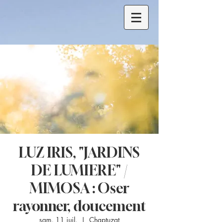
LUZ IRIS, "JARDINS
DE LUMIERE" /
MIMOSA : Oser
rayonner, doucement
sam. 11 juil.
  |  
Chaptuzat