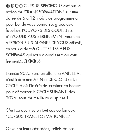
🌒🌓🌔🌕 CURSUS SPECIFIQUE axé sur la 
notion de "TRANSFORMATION" sur une 
durée de 6 à 12 mois , ce programme a 
pour but de vous permettre, grâce aux 
fabuleux POUVOIRS DES COULEURS, 
d'EVOLUER PLUS SEREINEMENT vers une 
VERSION PLUS ALIGNEE DE VOUS-MEME, 
en vous aidant à QUITTER LES VIEUX 
SCHEMAS qui vous alourdissent ou vous 
freinent.🌕🌖🌗🌘🌙
L'année 2025 sera en effet une ANNEE 9, 
c'est-à-dire une ANNEE DE CLÔTURE DE 
CYCLE, d'où l'intérêt de terminer en beauté 
pour démarrer le CYCLE SUIVANT, dès 
2026, sous de meilleurs auspices ! 
C'est ce que vise en tout cas ce fameux 
"CURSUS TRANSFORMATIONNEL" 
Onze couleurs abordées, reflets de nos 