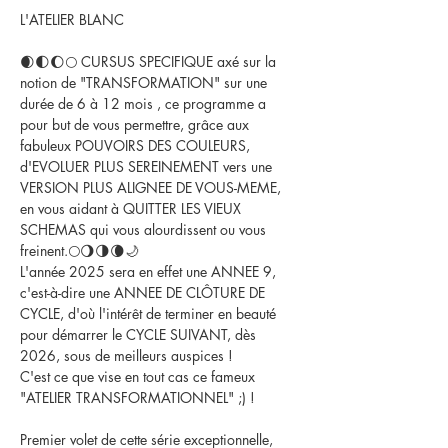
L'ATELIER BLANC
🌒🌓🌔🌕 CURSUS SPECIFIQUE axé sur la 
notion de "TRANSFORMATION" sur une 
durée de 6 à 12 mois , ce programme a 
pour but de vous permettre, grâce aux 
fabuleux POUVOIRS DES COULEURS, 
d'EVOLUER PLUS SEREINEMENT vers une 
VERSION PLUS ALIGNEE DE VOUS-MEME, 
en vous aidant à QUITTER LES VIEUX 
SCHEMAS qui vous alourdissent ou vous 
freinent.🌕🌖🌗🌘🌙
L'année 2025 sera en effet une ANNEE 9, 
c'est-à-dire une ANNEE DE CLÔTURE DE 
CYCLE, d'où l'intérêt de terminer en beauté 
pour démarrer le CYCLE SUIVANT, dès 
2026, sous de meilleurs auspices ! 
C'est ce que vise en tout cas ce fameux 
"ATELIER TRANSFORMATIONNEL" ;) !
Premier volet de cette série exceptionnelle,  