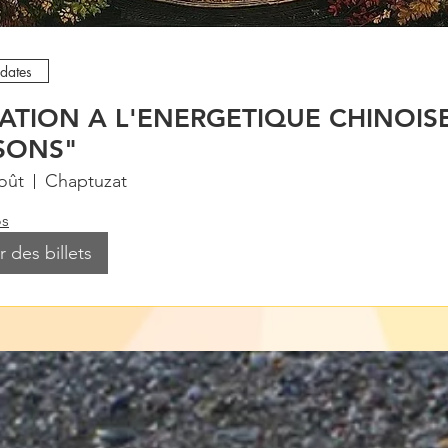
 dates
TIATION A L'ENERGETIQUE CHINOIS
ISONS"
oût
Chaptuzat
os
 des billets