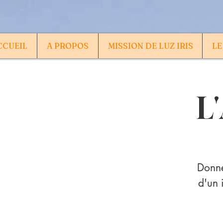
CCUEIL
A PROPOS
MISSION DE LUZ IRIS
LE
L
Donne
d'un 