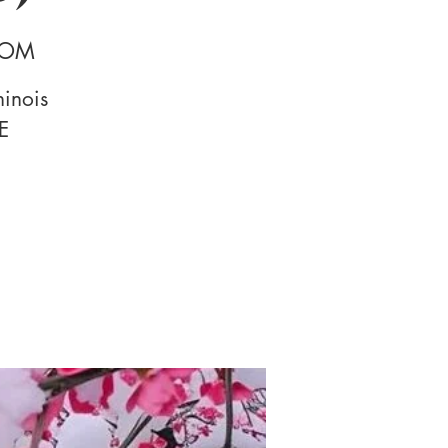
ZOOM
inois
E