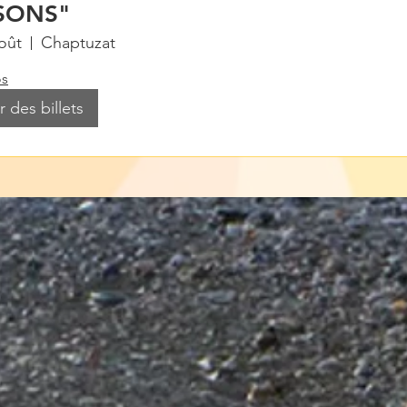
ISONS"
oût
Chaptuzat
os
 des billets