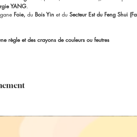
rgie YANG
.
organe
 Foie,
 du 
Bois Yin
 et du 
Secteur Est du Feng Shui (Fa
une règle et des crayons de couleurs ou feutres
énement