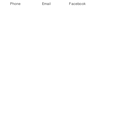
Phone
Email
Facebook
Plusieurs dates
"INITIATION A
L'ENERGETIQUE
CHINOISE EN 5
SAISONS"
ven. 07 août
Plus d'infos
Acheter des billets