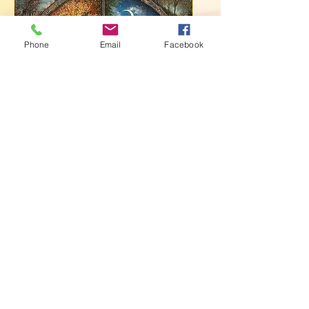
Phone
Email
Facebook
Plusieurs dates
"INITIATION A
L'ENERGETIQUE
CHINOISE EN 5
SAISONS"
ven. 07 août