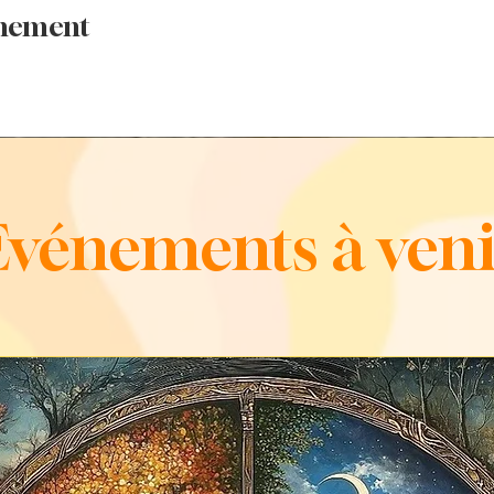
e vous invite sincèrement à venir en faire l'expèrien
énement
Evénements à veni