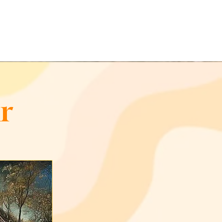
ce avec Nous ! ..
r