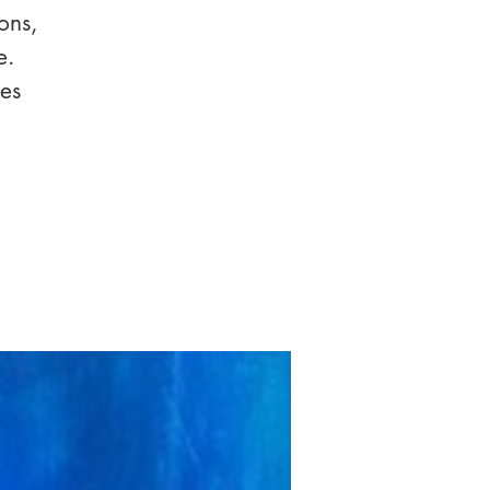
ons,
e.
es