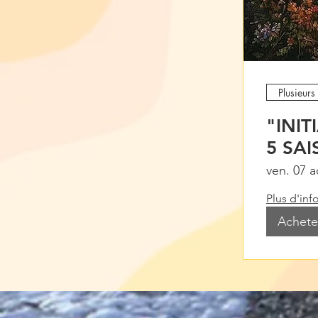
Plusieurs
"INI
5 SA
ven. 07 a
Plus d'inf
Acheter