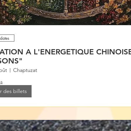
 dates
TIATION A L'ENERGETIQUE CHINOIS
ISONS"
oût
Chaptuzat
os
 des billets