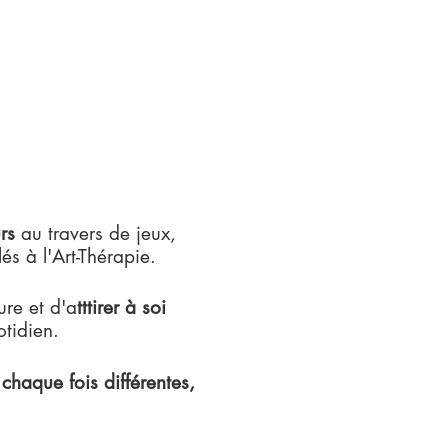
urs
au travers de jeux,
és à l'Art-Thérapie.
re et d'a
tttirer à soi
tidien.
aque fois différentes,