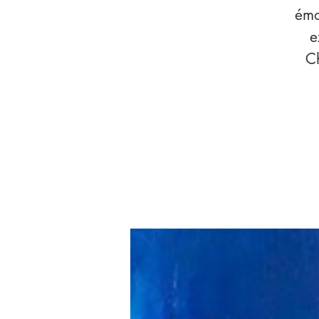
émo
e
C