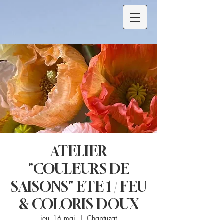
ATELIER
"COULEURS DE
SAISONS" ETE 1 / FEU
& COLORIS DOUX
jeu. 16 mai
  |  
Chaptuzat