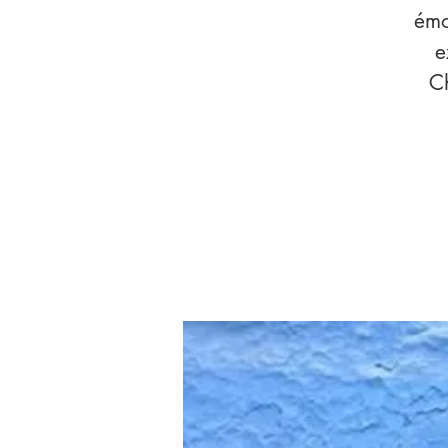
émo
e
C