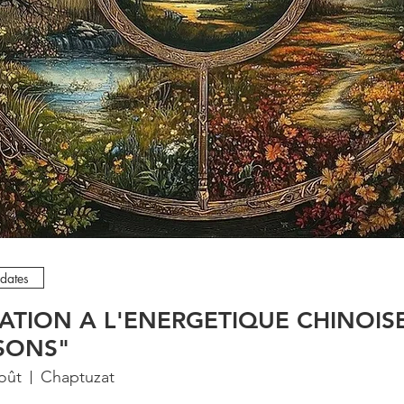
 dates
TIATION A L'ENERGETIQUE CHINOIS
ISONS"
oût
Chaptuzat