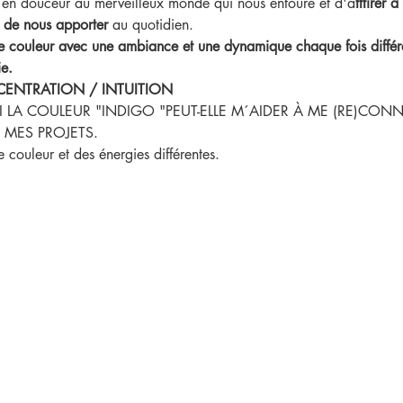
 en douceur au merveilleux monde qui nous entoure et d'a
tttirer 
s de nous apporter
 au quotidien.
 couleur avec une ambiance et une dynamique chaque fois différe
ie.
NCENTRATION / INTUITION
A COULEUR "INDIGO "PEUT-ELLE M´AIDER À ME (RE)CON
 MES PROJETS.
couleur et des énergies différentes.