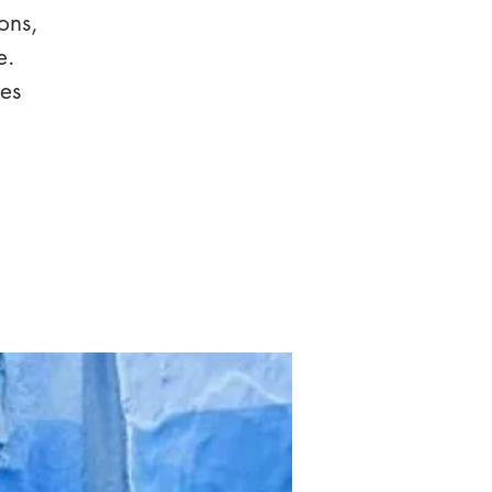
ons,
e.
es