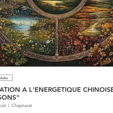
 dates
TIATION A L'ENERGETIQUE CHINOIS
ISONS"
oût
Chaptuzat