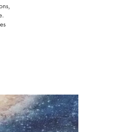
ons,
e.
es