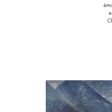
émo
e
C