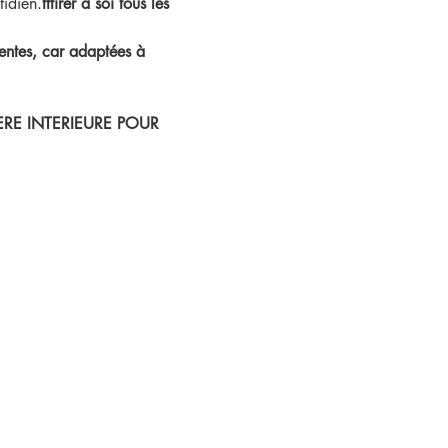
tidien.
tttirer à soi tous les 
ntes, car adaptées à 
RE INTERIEURE POUR 