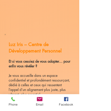
Luz Iris
– Centre de
Développement Personnel
Et si vous cessiez de vous adapter… pour
enfin vous révéler ?
Je vous accueille dans un espace
confidentiel et profondément ressourçant,
dédié à celles et ceux qui ressentent
l’appel d’un alignement plus juste, plus
vibrant, plus essentiel.
À travers un accompagnement sur mesure
Phone
Email
Facebook
— en séance individuelle ou en