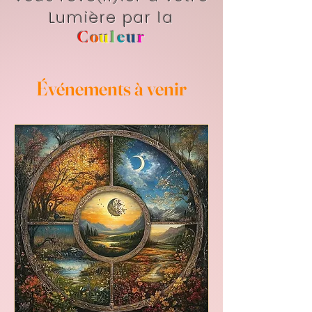
Lumière par la
C
o
u
l
e
u
r
Événements à venir