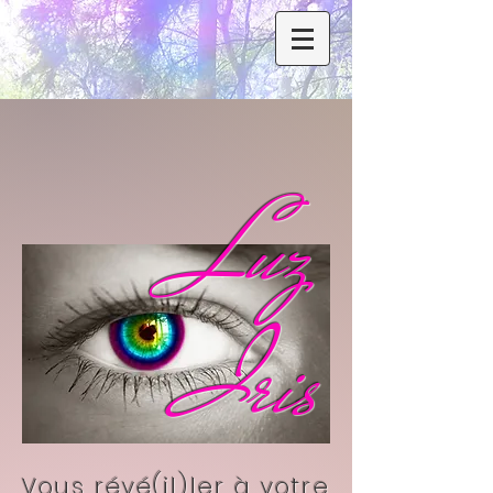
Luz
Iris
Vous révé(il)ler à votre